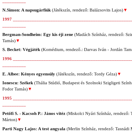
__________
N.Simon: A napsugárfiúk
(Játékszín, rendező: Balázsovits Lajos)
▼
1997 __________________________________________________
__________
Bergman-Sondheim: Egy kis éji zene
(Madách Színház, rendező: Szir
Tamás)
▼
S. Becket: Végjáték
(Komédium, rendező.: Darvas Iván - Jordán Tam
1996 __________________________________________________
__________
E. Albee: Kényes egyensúly
(Játékszín, rendező: Tordy Géza)
▼
Ionescu: Székek
(Thália Stúdió, Budapest és Szolnoki Szigligeti Szính
Fodor Tamás)
▼
1995 __________________________________________________
__________
Petőfi S. - Kacsoh P.: János vitéz
(Miskolci Nyári Színház, rendező: 
Márton)
▼
Parti Nagy Lajos: A test angyala
(Merlin Színház, rendező: Tasnádi 