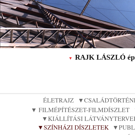
RAJK LÁSZLÓ építé
▼
ÉLETRAJZ
▼CSALÁDTÖRTÉN
▼ FILMÉPÍTÉSZET-FILMDÍSZLET
▼KIÁLLÍTÁSI LÁTVÁNYTERVE
▼SZÍNHÁZI DÍSZLETEK
▼PUBLI