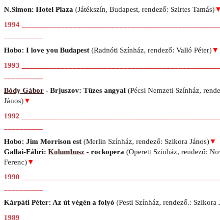
N.Simon: Hotel Plaza
(Játékszín, Budapest, rendező: Szirtes Tamás)
1994 __________________________________________________
__________
Hobo: I love you Budapest
(Radnóti Színház, rendező: Valló Péter)
▼
1993 __________________________________________________
__________
Bódy Gábor
- Brjuszov: Tüzes angyal
(Pécsi Nemzeti Színház, rende
János)
▼
1992 __________________________________________________
__________
Hobo: Jim Morrison est
(Merlin Színház, rendező: Szikora János)
▼
Gallai-Fábri:
Kolumbusz
- rockopera
(Operett Színház, rendező: N
Ferenc)
▼
1990 __________________________________________________
__________
Kárpáti Péter: Az út végén a folyó
(Pesti Színház, rendező.: Szikora 
1989 __________________________________________________