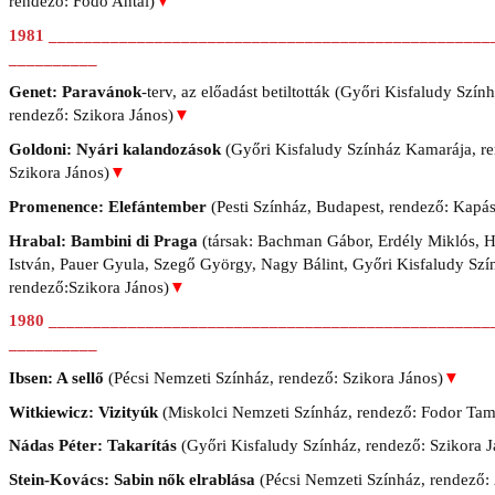
rendező: Fodo Antal)
▼
1981 __________________________________________________
__________
Genet: Paravánok
-terv, az előadást betiltották (Győri Kisfaludy Szính
rendező: Szikora János)
▼
Goldoni: Nyári kalandozások
(Győri Kisfaludy Színház Kamarája, r
Szikora János)
▼
Promenence: Elefántember
(Pesti Színház, Budapest, rendező: Kapá
Hrabal: Bambini di Praga
(társak: Bachman Gábor, Erdély Miklós, H
István, Pauer Gyula, Szegő György, Nagy Bálint, Győri Kisfaludy Szí
rendező:Szikora János)
▼
1980 __________________________________________________
__________
Ibsen: A sellő
(Pécsi Nemzeti Színház, rendező: Szikora János)
▼
Witkiewicz: Vizityúk
(Miskolci Nemzeti Színház, rendező: Fodor Tam
Nádas Péter: Takarítás
(Győri Kisfaludy Színház, rendező: Szikora J
Stein-Kovács: Sabin nők elrablása
(Pécsi Nemzeti Színház, rendező: