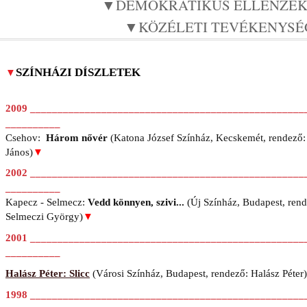
▼DEMOKRATIKUS ELLENZÉ
▼KÖZÉLETI TEVÉKENYSÉ
SZÍNHÁZI DÍSZLETEK
▼
2009
__________________________________________________
__________
Csehov:
Három nővér
(Katona József Színház, Kecskemét, rendező:
János)
▼
2002
__________________________________________________
__________
Kapecz - Selmecz:
Vedd könnyen, szivi...
(Új Színház, Budapest, rend
Selmeczi György)
▼
2001 __________________________________________________
__________
Halász Péter: Slicc
(Városi Színház, Budapest, rendező: Halász Péter)
1998 __________________________________________________