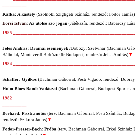
__________
Kafka: A kastély
(Szolnoki Szigligeti Színház, rendező: Fodor Tamás)
Eörsi István
: Az utolsó szó jogán
(Játékszín, rendező.: Babarczy Lás
1985 __________________________________________________
__________
Jeles András: Drámai események
/Dobozy: Szélvihar (Bachman Gáb
Bálinttal, Monteverdi Birkózókör Budapest, rendező: Jeles András)
▼
1984 __________________________________________________
__________
Schaffer: Gyilkos
(Bachman Gáborral, Pesti Vigadó, rendező: Dobra
Hobo Blues Band: Vadászat
(Bachman Gáborral, Budapest Sportcsar
1982 __________________________________________________
__________
Berhard: Pisztránötös
(terv, Bachman Gáborral, Pesti Színház, Budap
rendező: Szikora János)
▼
Fodor-Presser-Bach: Próba
(terv, Bachman Gáborral, Erkel Színház 