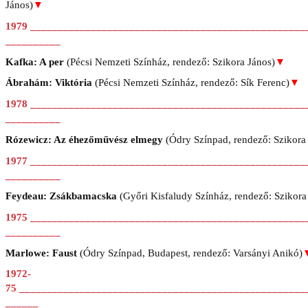
János)
▼
1979 __________________________________________________
__________
Kafka: A per
(Pécsi Nemzeti Színház, rendező: Szikora János)
▼
Ábrahám: Viktória
(Pécsi Nemzeti Színház, rendező: Sík Ferenc)
▼
1978 __________________________________________________
__________
Rózewicz: Az éhezőművész elmegy
(Ódry Színpad, rendező: Szikora
1977 __________________________________________________
__________
Feydeau: Zsákbamacska
(Győri Kisfaludy Színház, rendező: Szikora
1975 __________________________________________________
__________
Marlowe: Faust
(Ódry Színpad, Budapest, rendező: Varsányi Anikó)
1972-
75 ____________________________________________________
______