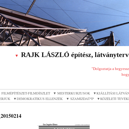
RAJK LÁSZLÓ építész, látványterve
▼
"Dolgoztatja a hegyesszö
hogy
 FILMÉPÍTÉSZET-FILMDÍSZLET
▼ MESTERKURZUSOK
▼KIÁLLÍTÁSI LÁTVÁ
TERJÚK
▼DEMOKRATIKUS ELLENZÉK
▼ SZAMIZDAT
▼KÖZÉLETI TEVÉK
20150214