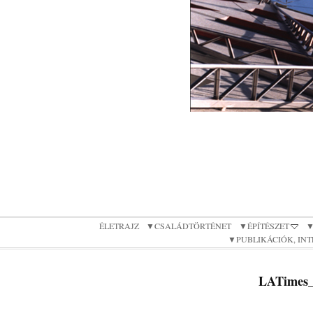
ÉLETRAJZ
▼CSALÁDTÖRTÉNET
▼ÉPÍTÉSZET
▼
▼PUBLIKÁCIÓK, IN
LATimes_