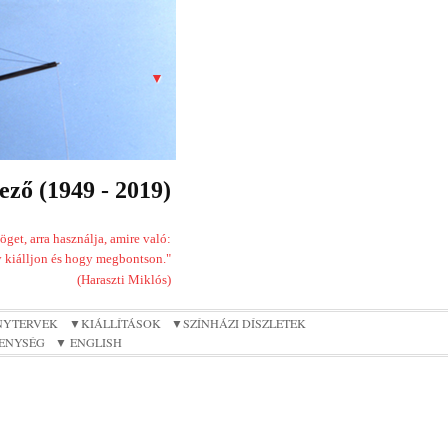
▼
ző (1949 - 2019)
get, arra használja, amire való:
 kiálljon és hogy megbontson."
(Haraszti Miklós)
NYTERVEK
▼KIÁLLÍTÁSOK
▼SZÍNHÁZI DÍSZLETEK
ENYSÉG
▼ ENGLISH