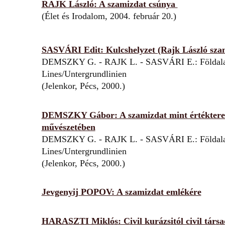
RAJK László: A szamizdat csúnya
(Élet és Irodalom, 2004. február 20.)
SASVÁRI Edit: Kulcshelyzet (Rajk László sza
DEMSZKY G. - RAJK L. - SASVÁRI E.: Földalat
Lines/Untergrundlinien
(Jelenkor, Pécs, 2000.)
DEMSZKY Gábor: A szamizdat mint értéktere
művészetében
DEMSZKY G. - RAJK L. - SASVÁRI E.: Földalat
Lines/Untergrundlinien
(Jelenkor, Pécs, 2000.)
Jevgenyij POPOV: A szamizdat emlékére
HARASZTI Miklós: Civil kurázsitól civil társ