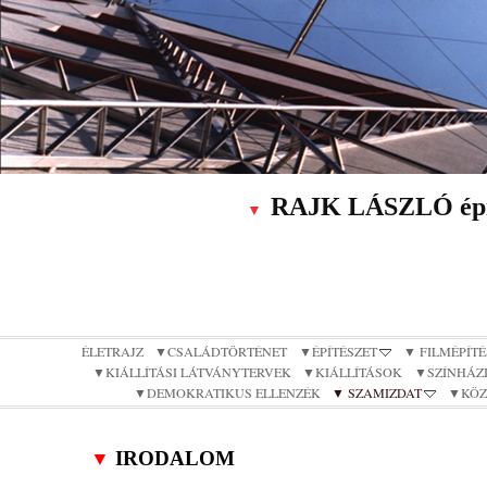
RAJK LÁSZLÓ építé
▼
ÉLETRAJZ
▼CSALÁDTÖRTÉNET
▼ÉPÍTÉSZET
▼ FILMÉPÍTÉ
▼KIÁLLÍTÁSI LÁTVÁNYTERVEK
▼KIÁLLÍTÁSOK
▼SZÍNHÁZI
▼DEMOKRATIKUS ELLENZÉK
▼ SZAMIZDAT
▼KÖZ
IRODALOM
▼