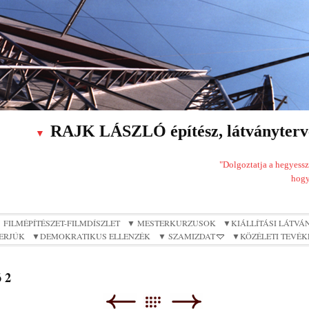
RAJK LÁSZLÓ építész, látványterve
▼
"Dolgoztatja a hegyesszö
hogy
 FILMÉPÍTÉSZET-FILMDÍSZLET
▼ MESTERKURZUSOK
▼KIÁLLÍTÁSI LÁTVÁ
TERJÚK
▼DEMOKRATIKUS ELLENZÉK
▼ SZAMIZDAT
▼KÖZÉLETI TEVÉK
ó 2