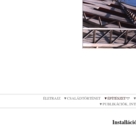
ÉLETRAJZ
▼CSALÁDTÖRTÉNET
▼ÉPÍTÉSZET
▼
▼PUBLIKÁCIÓK, IN
Installáci