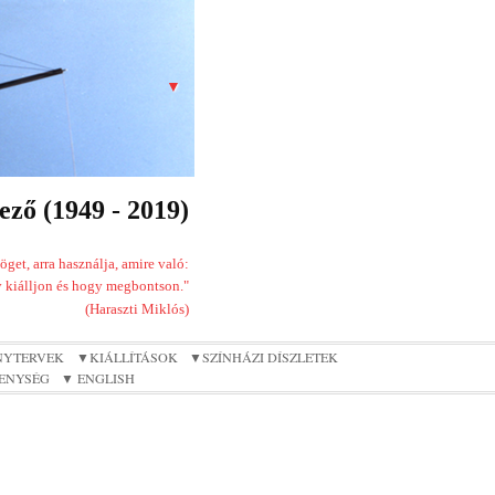
▼
ző (1949 - 2019)
get, arra használja, amire való:
 kiálljon és hogy megbontson."
(Haraszti Miklós)
NYTERVEK
▼KIÁLLÍTÁSOK
▼SZÍNHÁZI DÍSZLETEK
ENYSÉG
▼ ENGLISH