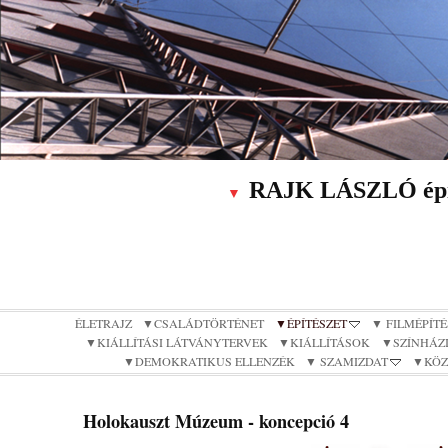
RAJK LÁSZLÓ építé
▼
ÉLETRAJZ
▼CSALÁDTÖRTÉNET
▼ÉPÍTÉSZET
▼ FILMÉPÍTÉ
▼KIÁLLÍTÁSI LÁTVÁNYTERVEK
▼KIÁLLÍTÁSOK
▼SZÍNHÁZI
▼DEMOKRATIKUS ELLENZÉK
▼ SZAMIZDAT
▼KÖZ
Holokauszt Múzeum - koncepció 4