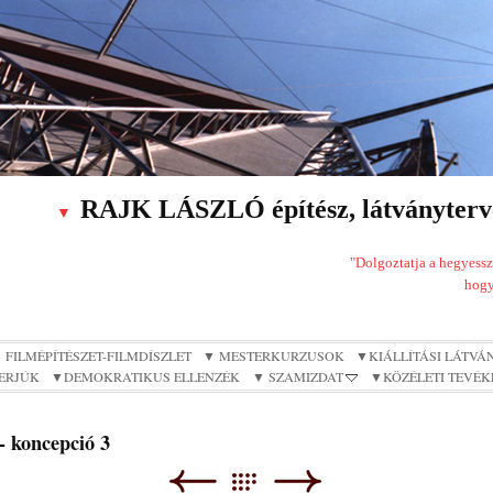
RAJK LÁSZLÓ építész, látványterve
▼
"Dolgoztatja a hegyesszö
hogy
 FILMÉPÍTÉSZET-FILMDÍSZLET
▼ MESTERKURZUSOK
▼KIÁLLÍTÁSI LÁTVÁ
TERJÚK
▼DEMOKRATIKUS ELLENZÉK
▼ SZAMIZDAT
▼KÖZÉLETI TEVÉK
- koncepció 3