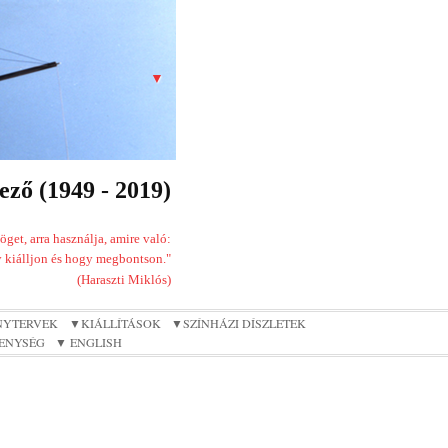
▼
ző (1949 - 2019)
get, arra használja, amire való:
 kiálljon és hogy megbontson."
(Haraszti Miklós)
NYTERVEK
▼KIÁLLÍTÁSOK
▼SZÍNHÁZI DÍSZLETEK
ENYSÉG
▼ ENGLISH